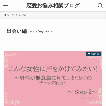
恋愛お悩み相談ブログ
ホーム
出会い編
出会い編
– category –
出会い編